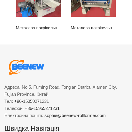
Металева покрівельна машина Snap Lock
Металева покрівельна рулонна машина
Адреса: No.5, Fuming Road, Tong'an Dstrict, Xiamen City,
Fujian Province, Китай
Тел:
+86-15959271231
Телефон:
+86-15959271231
Електронна пошта:
sophie@beenew-rollformer.com
Швидка Навігація