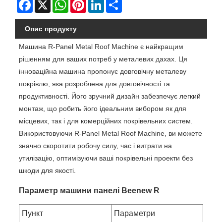
Facebook
X
WhatsApp
Pinterest
LinkedIn
Share
Опис продукту
Машина R-Panel Metal Roof Machine є найкращим
рішенням для ваших потреб у металевих дахах. Ця
інноваційна машина пропонує довговічну металеву
покрівлю, яка розроблена для довговічності та
продуктивності. Його зручний дизайн забезпечує легкий
монтаж, що робить його ідеальним вибором як для
місцевих, так і для комерційних покрівельних систем.
Використовуючи R-Panel Metal Roof Machine, ви можете
значно скоротити робочу силу, час і витрати на
утилізацію, оптимізуючи ваші покрівельні проекти без
шкоди для якості.
Параметр машини панелі Beenew R
Пункт
Параметри