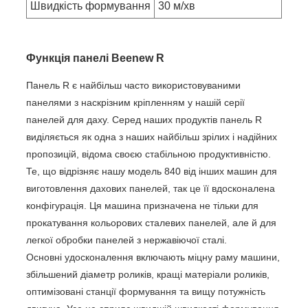
Швидкість формування
30 м/хв
Функція панелі Beenew R
Панель R є найбільш часто використовуваними
панелями з наскрізним кріпленням у нашій серії
панелей для даху. Серед наших продуктів панель R
виділяється як одна з наших найбільш зрілих і надійних
пропозицій, відома своєю стабільною продуктивністю.
Те, що відрізняє нашу модель 840 від інших машин для
виготовлення дахових панелей, так це її вдосконалена
конфігурація. Ця машина призначена не тільки для
прокатування кольорових сталевих панелей, але й для
легкої обробки панелей з нержавіючої сталі.
Основні удосконалення включають міцну раму машини,
збільшений діаметр роликів, кращі матеріали роликів,
оптимізовані станції формування та вищу потужність