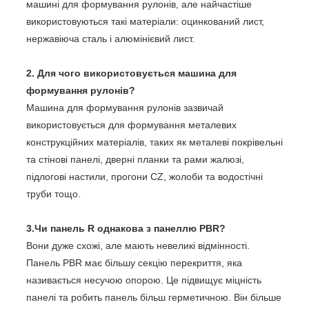
машині для формування рулонів, але найчастіше
використовуються такі матеріали: оцинкований лист,
нержавіюча сталь і алюмінієвий лист.
2. Для чого використовується машина для
формування рулонів?
Машина для формування рулонів зазвичай
використовується для формування металевих
конструкційних матеріалів, таких як металеві покрівельні
та стінові панелі, дверні планки та рами жалюзі,
підлогові настили, прогони CZ, жолоби та водостічні
труби тощо.
3.Чи панель R однакова з панеллю PBR?
Вони дуже схожі, але мають невеликі відмінності.
Панель PBR має більшу секцію перекриття, яка
називається несучою опорою. Це підвищує міцність
панелі та робить панель більш герметичною. Він більше