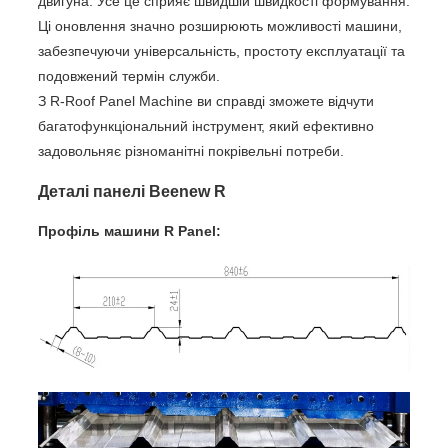
двигуна. Усе це сприяє швидшій швидкості формування.
Ці оновлення значно розширюють можливості машини,
забезпечуючи універсальність, простоту експлуатації та
подовжений термін служби.
З R-Roof Panel Machine ви справді зможете відчути
багатофункціональний інструмент, який ефективно
задовольняє різноманітні покрівельні потреби.
Деталі панелі Beenew R
Профіль машини R Panel: